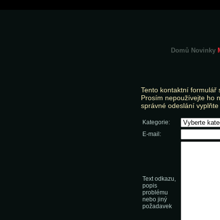
Domů
Novinky
Tento kontaktní formulář 
Prosím nepoužívejte ho na
správné odeslání vyplňte
Kategorie:
E-mail:
Text odkazu,
popis
problému
nebo jiný
požadavek