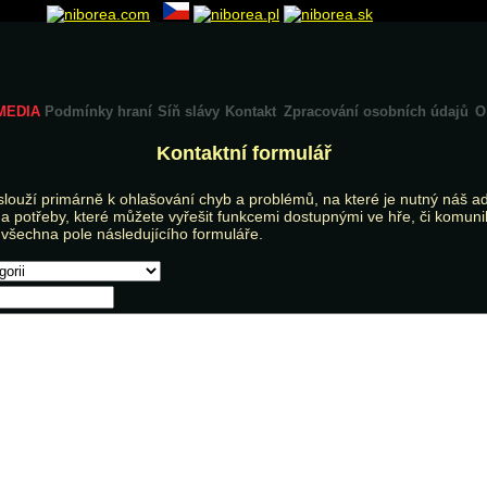
MEDIA
Podmínky hraní
Síň slávy
Kontakt
Zpracování osobních údajů
O
Kontaktní formulář
slouží primárně k ohlašování chyb a problémů, na které je nutný náš a
 potřeby, které můžete vyřešit funkcemi dostupnými ve hře, či komunik
 všechna pole následujícího formuláře.