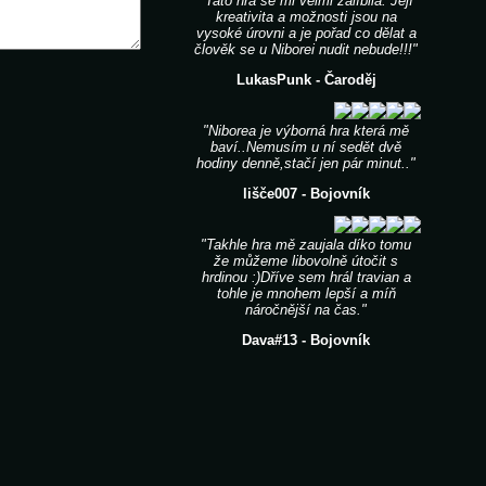
"Tato hra se mi velmi zalíbila. Její
kreativita a možnosti jsou na
vysoké úrovni a je pořad co dělat a
člověk se u Niborei nudit nebude!!!"
LukasPunk - Čaroděj
"Niborea je výborná hra která mě
baví..Nemusím u ní sedět dvě
hodiny denně,stačí jen pár minut.."
lišče007 - Bojovník
"Takhle hra mě zaujala díko tomu
že můžeme libovolně útočit s
hrdinou :)Dříve sem hrál travian a
tohle je mnohem lepší a míň
náročnější na čas."
Dava#13 - Bojovník