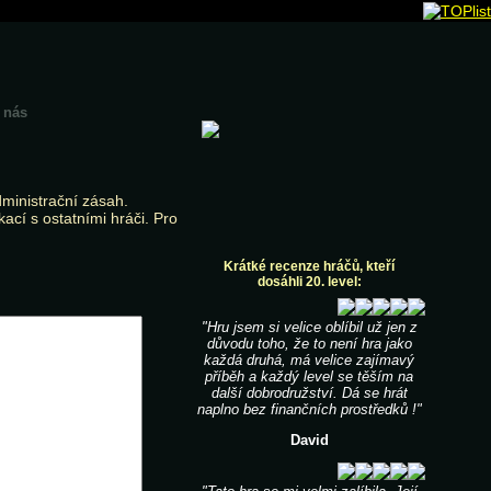
 nás
dministrační zásah.
ací s ostatními hráči. Pro
Krátké recenze hráčů, kteří
dosáhli 20. level:
"Hru jsem si velice oblíbil už jen z
důvodu toho, že to není hra jako
každá druhá, má velice zajímavý
příběh a každý level se těším na
další dobrodružství. Dá se hrát
naplno bez finančních prostředků !"
David