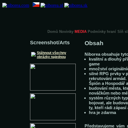
Domů
Novinky
MEDIA
Podmínky hraní
Síň s
Screenshot/Arts
Obsah
Stáhnout všechny
Niborea obsahuje tyto
obrázky najednou
kvalitní a dlouhý př
game
množství originální
silné RPG prvky v p
rekrutování armád. 
Špión a Hospodář a 
budování města, kte
nováčkům nebo mén
systém různých typů
bojovat, ale budovat
ty, kteří rádi zápasí
hra je zdarma
Představujeme vám n