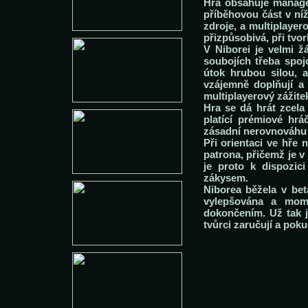
Hra obsahuje manage
příběhovou část v ní
zdroje, a multiplayer
přizpůsobivá, při tvor
V Niborei je velmi ž
soubojích třeba spoj
útok hrubou silou, a
vzájemně doplňují a
multiplayerový zážite
Hra se dá hrát zcela
platící prémiové hrá
zásadní nerovnováhu 
Při orientaci ve hře 
patrona, přičemž je v 
je proto k dispozi
zákysem.
Niborea běžela v bet
vylepšována a mome
dokončením. Už tak je
tvůrci zaručují a pokud