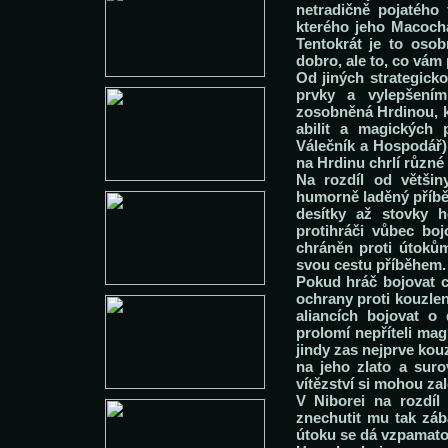
netradičně pojatého
kterého jeho Macocha
Tentokrát je to osob
dobro, ale to, co vám 
Od jiných strategick
prvky a vylepšením
zosobněná Hrdinou, kt
abilit a magických 
Válečník a Hospodář) 
na Hrdinu chrlí různé
Na rozdíl od většin
humorně laděný příbě
desítky až stovky 
protihráči vůbec boj
chráněn proti útokům
svou cestu příběhem.
Pokud hráč bojovat c
ochrany proti kouzlen
aliancích bojovat o
prolomí nepříteli ma
jindy zas nejprve kou
na jeho zlato a suro
vítězství si mohou zal
V Niborei na rozdíl
znechutit mu tak zá
útoku se dá vzpamatov