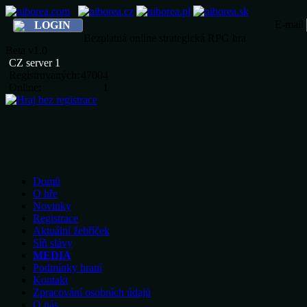
E-mail
LOGIN
Bezplatná online strategická RPG hra
Beta v1.0
CZ server 1
Registrovaných:
47004
Online:
1
Domů
O hře
Novinky
Registrace
Aktuální žebříček
Síň slávy
MEDIA
Podmínky hraní
Kontakt
Zpracování osobních údajů
O nás