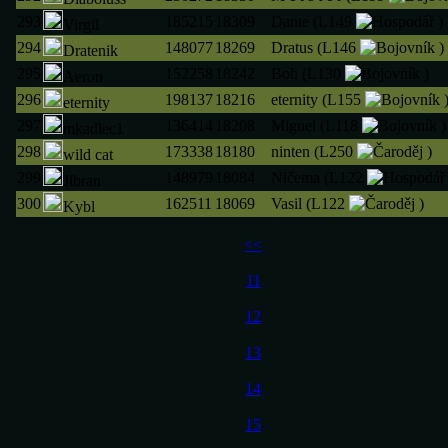
293
185215
18309
Dante (L149
)
Virgil
294
148077
18269
Dratus (L146
)
Dratenik
295
152258
18242
Bob (L130
)
Aeron
296
198137
18216
eternity (L155
eternity
297
136414
18208
Miguel (L118
)
mkadlec1
298
173338
18180
ninten (L250
)
wild cat
299
148979
18084
Ničema (L122
Jibran
300
162511
18069
Vasil (L122
)
Kybl
<<
11
12
13
14
15