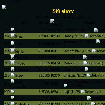
Síň slávy
Žebříček hráčů, kteří už ukončili hru.
#
Hráč
Body
Hrdina
281
155378
18534
Hunter Killer (L118
Andrey
282
115087
18534
Bondy (L128
)
Berta
Apenstaartje@ (L119
283
131298
18495
akyn
)
284
225488
18477
Headhunter (L125
Pigsie
285
114720
18459
Sorak (L113
)
Thelvyn
286
208175
18429
Rufus (L122
)
Otikus
287
156561
18388
Scarab (L121
)
UsvitCasu
288
123105
18379
Sharkan (L126
Riana
James Winterheart (L155
William
289
245287
18361
)
Cromwell
290
115338
18341
bejk (L125
)
291
206701
18331
Geroj II. (L137
)
jojouf
292
250272
18330
M e i s t e r (L199
Diaboluss